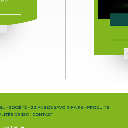
T
IL
SOCIÉTÉ
20 ANS DE SAVOIR-FAIRE
PRODUITS
LITÉS DE J3C
CONTACT
 Louis Lépine