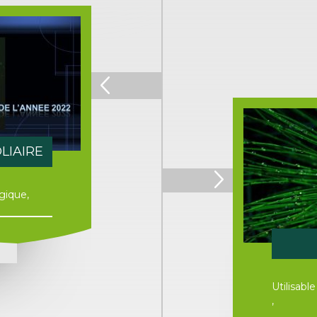
LIAIRE
ogique,
T
Utilisabl
,