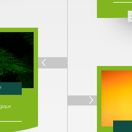
Y
ogique