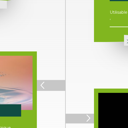
T
Utilisabl
,
ogique