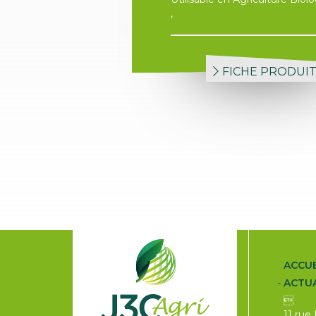
,
FICHE PRODUI
ACCUE
ACTUA

11 rue