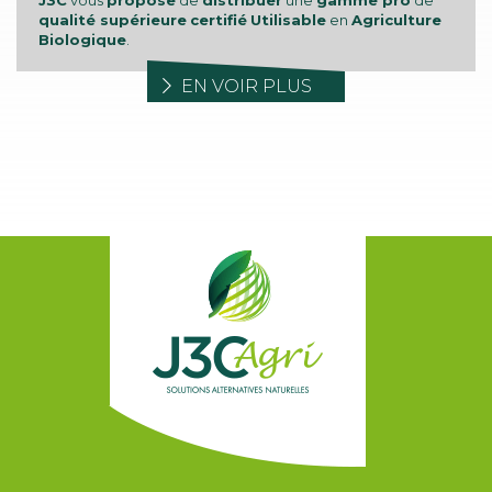
J3C
vous
propose
de
distribuer
une
gamme pro
de
qualité supérieure
certifié
Utilisable
en
Agriculture
Biologique
.
EN VOIR PLUS