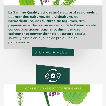
La
Gamme
Quality
est
destinée
aux
professionnels :
des
grandes cultures,
de la
viticulture,
de
l’arboriculture,
des
cultures de légumes,
des
pépinières
et des
espaces verts.
Cette
Gamme
a été
conçue pour
accompagner
et
diminuer des
traitements
conventionnels
ou
naturels
(cuivre,
soufre…) Purin d'ortie , purin de prêle .... haute
performance
EN VOIR PLUS
GAMME PURINS EXTRAITS FERMENTES