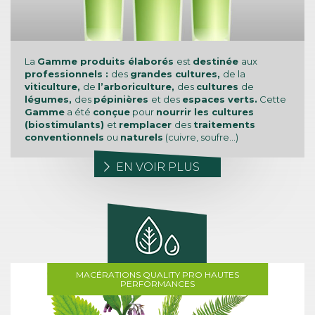
La
Gamme produits élaborés
est
destinée
aux
professionnels :
des
grandes cultures,
de la
viticulture,
de
l’arboriculture,
des
cultures
de
légumes,
des
pépinières
et des
espaces verts.
Cette
Gamme
a été
conçue
pour
nourrir les cultures
(biostimulants)
et
remplacer
des
traitements
conventionnels
ou
naturels
(cuivre, soufre…)
EN VOIR PLUS
MACÉRATIONS QUALITY PRO HAUTES
PERFORMANCES