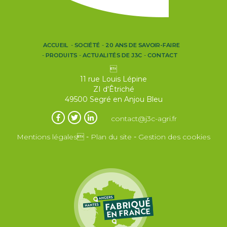
ACCUEIL
SOCIÉTÉ
20 ANS DE SAVOIR-FAIRE
PRODUITS
ACTUALITÉS DE J3C
CONTACT

11 rue Louis Lépine
ZI d'Êtriché
49500 Segré en Anjou Bleu
contact@j3c-agri.fr
Mentions légales
-
Plan du site
-
Gestion des cookies