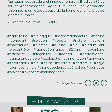
l’utilisation des produits chimiques, rendre la Biodiversité au
sol et Accompagner l’Agriculture dans une démarche
raisonnée, plus respectueuse de la faune, de la flore et de
la santé humaine.
« vision et valeurs de J3C-Agri »
#agriculture #biologique #respectdelanature #nature
#fabriquant #solution #végétal #naturel #avenir
#macération #plantes #qualité #bio #biostimulant
#biocontrôle #fabriquéenfrance #20ans #savoirfaire
#efficacité #traçabilité #conseil #professionnel
#agriculturedurable #exploitation #alimentation #agriworld
#zeroresidus #blé #colza #fèverole #betterave #orge
#tournesol #maïs #grandescultures #céréaliers #fourrages
#prairies #exposant #salonagricole
Partager l'article
PLUS D'ACTUALITÉS