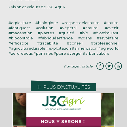
« vision et valeurs de J3C-Agri »
#agriculture #biologique #respectdelanature #nature
#fabriquant #solution #végétal #naturel #avenir
#macération #plantes #qualité #bio #biostimulant
#biocontrôle #fabriquéenfrance #20ans #savoirfaire
#efficacité #traçabilité #conseil #professionnel
#agriculturedurable #exploitation #alimentation #agriworld
#zeroresidus #pommes #poire #verger #arboriculture
Partager l'article
PLUS D'ACTUALITÉS