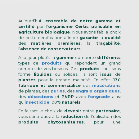
Aujourd’hui l’
ensemble de notre gamme et
certifié
par l’
organisme
Certis
utilisable en
agriculture biologique
. Nous avons fait le choix
de cette certification afin de
garantir
la
qualité
des
matières premières
, la
traçabilité
,
l’
absence de conservateurs
…
A ce jour plutôt la
gamme
comporte
différents
types de
produits
qui répondent un grand
nombre de vos besoins. Ces
produits
sont sous
forme
liquides
ou solides. Ils sont
issus
de
plantes
pour la grande majorité. En effet
J3C
fabrique et commercialise
des
macérations
de plantes, des
purins
, des
engrais organiques
,
des
décoctions
et
PNPP
avec
fongicide
ainsi
qu’
insecticide
100%
naturels
.
En faisant le choix de
devenir
notre
partenaire
,
vous contribuez à la
réduction
de l’utilisation des
produits phytosanitaires
, pour une