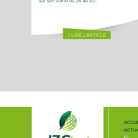
sur son stand du 28 au 30...
LIRE L'ARTICLE
ACCUE
ACTUA
