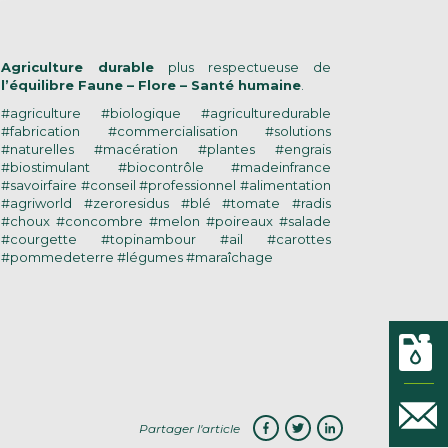
Agriculture durable
plus respectueuse de
l’équilibre Faune – Flore – Santé humaine
.
#agriculture #biologique #agriculturedurable
#fabrication #commercialisation #solutions
#naturelles #macération #plantes #engrais
#biostimulant #biocontrôle #madeinfrance
#savoirfaire #conseil #professionnel #alimentation
#agriworld #zeroresidus #blé #tomate #radis
#choux #concombre #melon #poireaux #salade
#courgette #topinambour #ail #carottes
#pommedeterre #légumes #maraîchage
Partager l'article