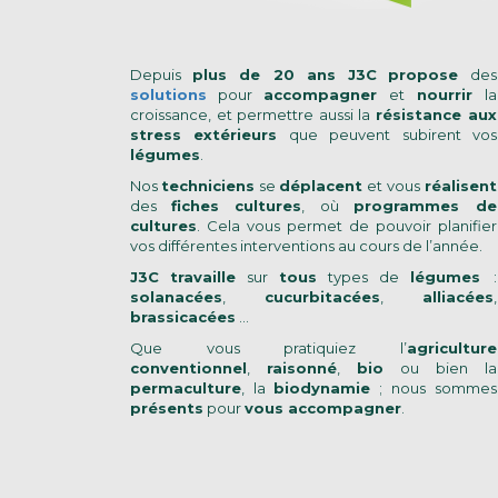
Depuis
plus de 20 ans J3C
propose
des
solutions
pour
accompagner
et
nourrir
la
croissance, et permettre aussi la
résistance aux
stress extérieurs
que peuvent subirent vos
légumes
.
Nos
techniciens
se
déplacent
et vous
réalisent
des
fiches cultures
, où
programmes de
cultures
. Cela vous permet de pouvoir planifier
vos différentes interventions au cours de l’année.
J3C
travaille
sur
tous
types de
légumes
:
solanacées
,
cucurbitacées
,
alliacées
,
brassicacées
…
Que vous pratiquiez l’
agriculture
conventionnel
,
raisonné
,
bio
ou bien la
permaculture
, la
biodynamie
; nous sommes
présents
pour
vous accompagner
.