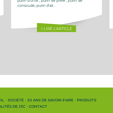
purin d’ortie , purin de prêle , purin de
consoude, purin d’ail...
LIRE L'ARTICLE
IL
SOCIÉTÉ
20 ANS DE SAVOIR-FAIRE
PRODUITS
LITÉS DE J3C
CONTACT