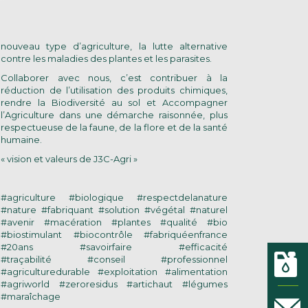
nouveau type d’agriculture, la lutte alternative
contre les maladies des plantes et les parasites.
Collaborer avec nous, c’est contribuer à la
réduction de l’utilisation des produits chimiques,
rendre la Biodiversité au sol et Accompagner
l’Agriculture dans une démarche raisonnée, plus
respectueuse de la faune, de la flore et de la santé
humaine.
« vision et valeurs de J3C-Agri »
#agriculture #biologique #respectdelanature
#nature #fabriquant #solution #végétal #naturel
#avenir #macération #plantes #qualité #bio
#biostimulant #biocontrôle #fabriquéenfrance
#20ans #savoirfaire #efficacité
#traçabilité #conseil #professionnel
#agriculturedurable #exploitation #alimentation
#agriworld #zeroresidus #artichaut #légumes
#maraîchage